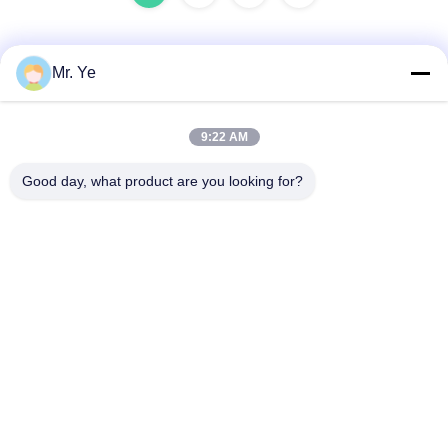
Mr. Ye
Contactez rapidement
9:22 AM
Adresse
Good day, what product are you looking for?
6ème buidling d'Oucun, ville de Xinan, secteur de Sanshui,
Foshan, Guangdong, Chine
Télégramme
+8619867233361
E-mail
cindydeng617@gmail.com