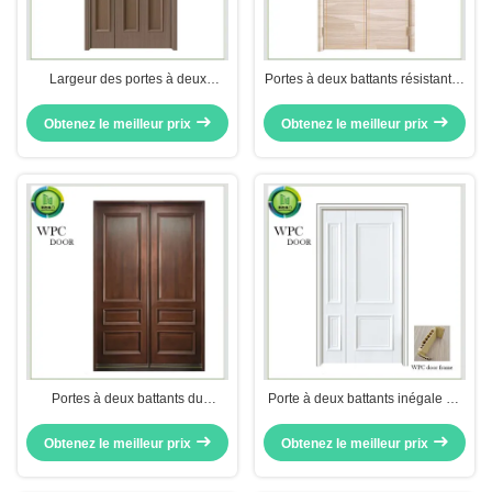
Largeur des portes à deux
Portes à deux battants résistantes
battants 1200mm de bureau
saines de WPC
Obtenez le meilleur prix
Obtenez le meilleur prix
Portes à deux battants du
Porte à deux battants inégale de
résistant à l'eau WPC
WPC, portes à deux battants
intérieures pour l'appartement
Obtenez le meilleur prix
Obtenez le meilleur prix