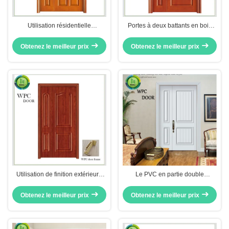
Utilisation résidentielle
Portes à deux battants en bois
d'appartement de portes à deux
résistantes de termite, double
battants internes inégales de
porte inégale de Chambre
Obtenez le meilleur prix
Obtenez le meilleur prix
WPC
Utilisation de finition extérieure
Le PVC en partie double
imperméable de chambre à
moderne composé de portes de
coucher de PVC Laminted de
WPC laminted l'utilisation d'hôtel
Obtenez le meilleur prix
Obtenez le meilleur prix
portes à deux battants de l'entrée
WPC