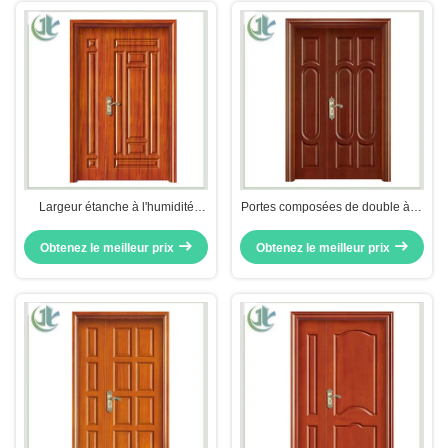
Largeur étanche à l'humidité
Portes composées de double à la
1200mm des doubles portes
maison du style WPC, portes à
stables de la conception
deux battants insonorisées
Obtenez le meilleur prix
Obtenez le meilleur prix
attrayante WPC
inégales