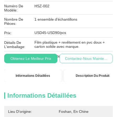
Numéro De
HSZ-002
Modèle:
Nombre De
1 ensemble d'échantillons
Pièces:
USD45-USD90/pcs
Prix:
Film plastique + revêtement en pvc doux +
Détails De
carton solide avec marque.
L'emballage:
Conditions De
L/C, T/T, Western Union
Obtenez Le Meilleur Prix
Contactez-Nous Maintenant
Paiement:
Informations Détaillées
Description Du Produit
Informations Détaillées
Lieu D'origine:
Foshan, En Chine