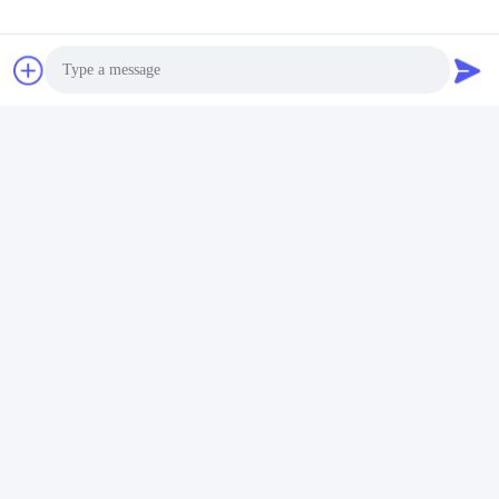
Photo
Video Call
Audio Call