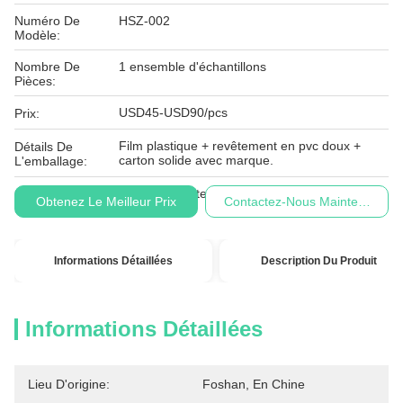
Numéro De
HSZ-002
Modèle:
Nombre De
1 ensemble d'échantillons
Pièces:
USD45-USD90/pcs
Prix:
Film plastique + revêtement en pvc doux +
Détails De
carton solide avec marque.
L'emballage:
Conditions De
L/C, T/T, Western Union
Obtenez Le Meilleur Prix
Contactez-Nous Maintenant
Paiement:
Informations Détaillées
Description Du Produit
Informations Détaillées
Lieu D'origine:
Foshan, En Chine