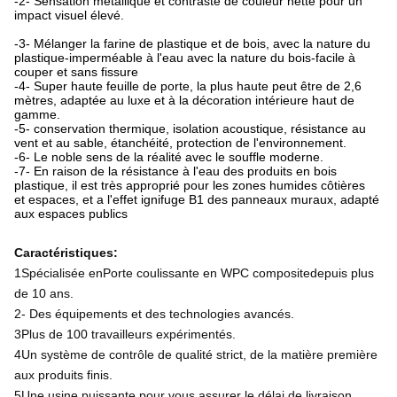
-2- Sensation métallique et contraste de couleur nette pour un
impact visuel élevé.
-3- Mélanger la farine de plastique et de bois, avec la nature du
plastique-imperméable à l'eau avec la nature du bois-facile à
couper et sans fissure
-4- Super haute feuille de porte, la plus haute peut être de 2,6
mètres, adaptée au luxe et à la décoration intérieure haut de
gamme.
-5- conservation thermique, isolation acoustique, résistance au
vent et au sable, étanchéité, protection de l'environnement.
-6- Le noble sens de la réalité avec le souffle moderne.
-7- En raison de la résistance à l'eau des produits en bois
plastique, il est très approprié pour les zones humides côtières
et espaces, et a l'effet ignifuge B1 des panneaux muraux, adapté
aux espaces publics
Caractéristiques:
1Spécialisée en
Porte coulissante en WPC composite
depuis plus
de 10 ans.
2- Des équipements et des technologies avancés.
3Plus de 100 travailleurs expérimentés.
4Un système de contrôle de qualité strict, de la matière première
aux produits finis.
5Une usine puissante pour vous assurer le délai de livraison