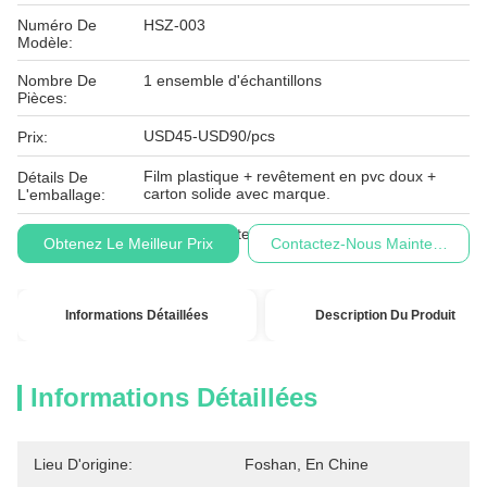
Numéro De
HSZ-003
Modèle:
Nombre De
1 ensemble d'échantillons
Pièces:
USD45-USD90/pcs
Prix:
Film plastique + revêtement en pvc doux +
Détails De
carton solide avec marque.
L'emballage:
Conditions De
L/C, T/T, Western Union
Obtenez Le Meilleur Prix
Contactez-Nous Maintenant
Paiement:
Informations Détaillées
Description Du Produit
Informations Détaillées
Lieu D'origine:
Foshan, En Chine