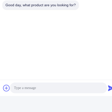
Good day, what product are you looking for?
Les Étiquettes:
Wpc A Imprimé Des Portes
Porte En Verre D'entrée
Porte Coulissante Résistante Au Feu
Contactez rapidement
Adresse
6ème buidling d'Oucun, ville de Xinan, secteur de Sanshui,
Foshan, Guangdong, Chine