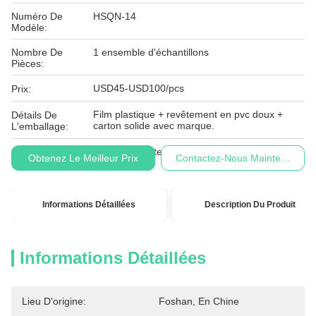
Numéro De
HSQN-14
Modèle:
Nombre De
1 ensemble d'échantillons
Pièces:
USD45-USD100/pcs
Prix:
Film plastique + revêtement en pvc doux +
Détails De
carton solide avec marque.
L'emballage:
Conditions De
L/C, T/T, Western Union
Obtenez Le Meilleur Prix
Contactez-Nous Maintenant
Paiement:
Informations Détaillées
Description Du Produit
Informations Détaillées
Lieu D'origine:
Foshan, En Chine