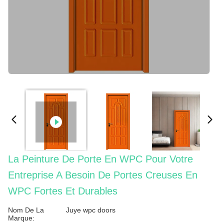
La Peinture De Porte En WPC Pour Votre
Entreprise A Besoin De Portes Creuses En
WPC Fortes Et Durables
Nom De La
Juye wpc doors
Marque: