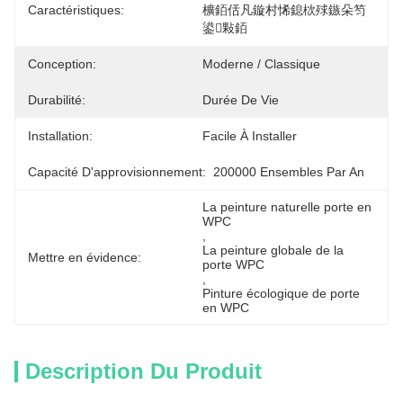
Caractéristiques:
櫎銆佸凡鏇村悕鎴栨殏鏃朵笉
鍙敤銆
Conception:
Moderne / Classique
Durabilité:
Durée De Vie
Installation:
Facile À Installer
Capacité D'approvisionnement:
200000 Ensembles Par An
La peinture naturelle porte en 
WPC
, 
La peinture globale de la 
Mettre en évidence:
porte WPC
, 
Pinture écologique de porte 
en WPC
Description Du Produit