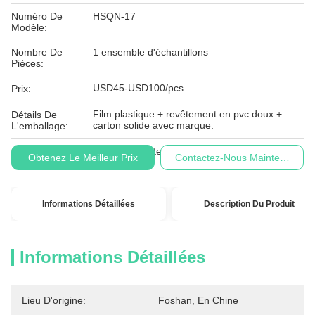
Numéro De
HSQN-17
Modèle:
Nombre De
1 ensemble d'échantillons
Pièces:
USD45-USD100/pcs
Prix:
Film plastique + revêtement en pvc doux +
Détails De
carton solide avec marque.
L'emballage:
Conditions De
L/C, T/T, Western Union
Obtenez Le Meilleur Prix
Contactez-Nous Maintenant
Paiement:
Informations Détaillées
Description Du Produit
Informations Détaillées
Lieu D'origine:
Foshan, En Chine